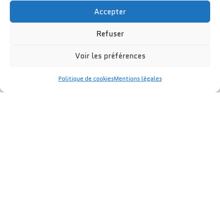
Accepter
Refuser
Cliquez pour accepter les cookies
Voir les préférences
marketing et activer ce contenu
Politique de cookies
Mentions légales
COORDONNÉES

05 57 24 62 52

travaux.publics.libournais@orange.fr