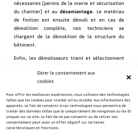
nécessaires (permis de la mairie et sécurisation
du chantier) et au
désamiantage
. Le matériau
de finition est ensuite démoli et en cas de
démolition complète, nos techniciens se
chargent de la démolition de la structure du
bâtiment.
Enfin, les démolisseurs trient et sélectionnent
les composants réutilisables. Notre processus
Gérer le consentement aux
de recyclage des déchets permet une
cookies
élimination efficace des déchets de démolition :
réutilisation de matériaux, valorisation
Pour offrir les meilleures expériences, nous utilisons des technologies
énergétique ou valorisation de matériaux
telles que les cookies pour stocker et/ou accéder aux informations des
appareils. Le fait de consentir à ces technologies nous permettra de
inertes en génie routier.
traiter des données telles que le comportement de navigation ou les ID
uniques sur ce site. Le fait de ne pas consentir ou de retirer son
consentement peut avoir un effet négatif sur certaines
caractéristiques et fonctions.