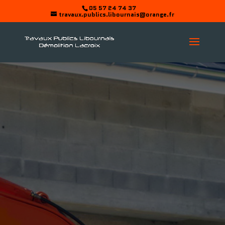
05 57 24 74 37
travaux.publics.libournais@orange.fr