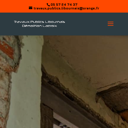
05 57 24 74 37
travaux.publics.libournais@orange.fr