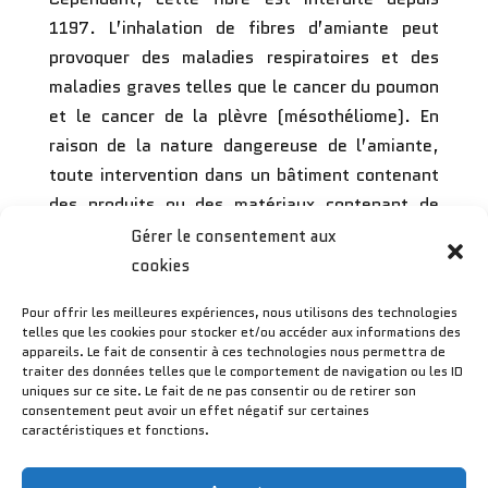
1197. L’inhalation de fibres d’amiante peut
provoquer des maladies respiratoires et des
maladies graves telles que le cancer du poumon
et le cancer de la plèvre (mésothéliome). En
raison de la nature dangereuse de l’amiante,
toute intervention dans un bâtiment contenant
des produits ou des matériaux contenant de
l’amiante peut affecter la santé des résidents
Gérer le consentement aux
et des travailleurs tels que les électriciens, les
cookies
plombiers, les peintres, les cuisinistes et les
Pour offrir les meilleures expériences, nous utilisons des technologies
autres personnes impliquées dans les travaux
telles que les cookies pour stocker et/ou accéder aux informations des
d’ameublement et de rénovation.
appareils. Le fait de consentir à ces technologies nous permettra de
traiter des données telles que le comportement de navigation ou les ID
uniques sur ce site. Le fait de ne pas consentir ou de retirer son
consentement peut avoir un effet négatif sur certaines
caractéristiques et fonctions.