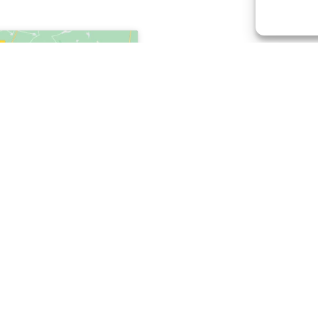
COORDONNÉES

05 57 24 62 52
 cookies
contenu

travaux.publics.lib

225 Mauvinon 33330