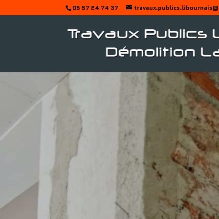
05 57 24 74 37
travaux.publics.libournais@