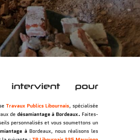
s intervient pour
ise
Travaux Publics Libournais
, spécialisée
vaux de
désamiantage
à Bordeaux.
Faites-
seils personnalisés et vous soumettons un
miantage
à
Bordeaux, nous réalisons les
 la suivante :
TP Libournais
225 Mauvinon