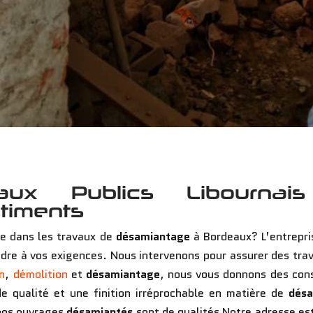
vaux Publics Libournai
timents
ée dans les travaux de
désamiantage
à Bordeaux? L’entrepr
dre à vos exigences. Nous intervenons pour assurer des tra
n
,
démolition
et
désamiantage
, nous vous donnons des con
de qualité et une finition irréprochable en matière de
désa
nos ouvrages
désamiantés
sont de qualités Notre adresse est