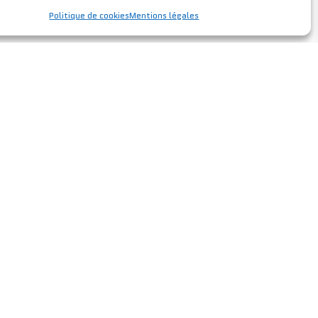
Politique de cookies
Mentions légales
ournais@orange.fr
 Saint-Sulpice-de-Faleyrens