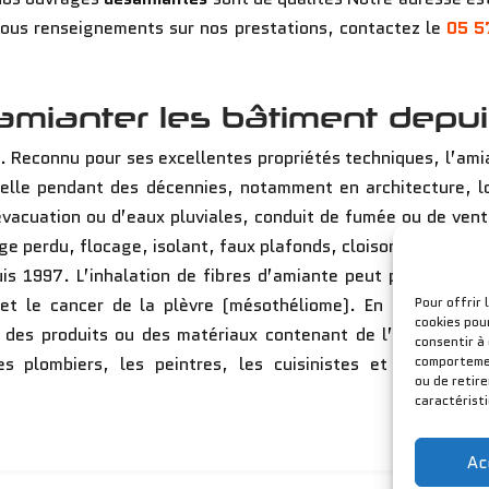
ous renseignements sur nos prestations, contactez le
05 5
samianter les bâtiment depu
e. Reconnu pour ses excellentes propriétés techniques, l’amia
échelle pendant des décennies, notamment en architecture, l
vacuation ou d’eaux pluviales, conduit de fumée ou de ventila
age perdu, flocage, isolant, faux plafonds, cloisons, bardag
uis 1997. L’inhalation de fibres d’amiante peut provoquer d
Pour offrir 
et le cancer de la plèvre (mésothéliome). En raison de l
cookies pou
 des produits ou des matériaux contenant de l’amiante peu
consentir à
comportement
 les plombiers, les peintres, les cuisinistes et les autr
ou de retir
caractérist
Ac