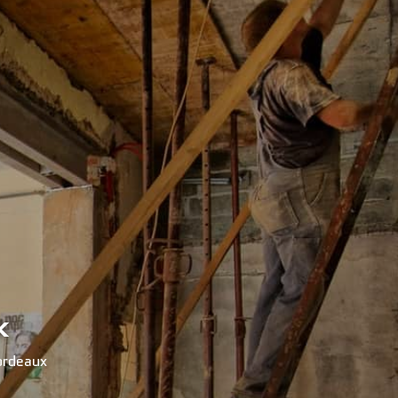
x
ordeaux