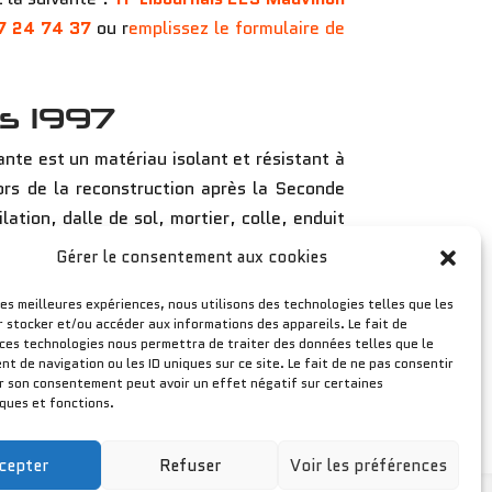
7 24 74 37
ou r
emplissez le formulaire de
is 1997
nte est un matériau isolant et résistant à
ors de la reconstruction après la Seconde
tion, dalle de sol, mortier, colle, enduit
e…).
Gérer le consentement aux cookies
es maladies respiratoires et des maladies
les meilleures expériences, nous utilisons des technologies telles que les
a nature dangereuse de l’amiante, toute
r stocker et/ou accéder aux informations des appareils. Le fait de
t affecter la santé des résidents et des
 ces technologies nous permettra de traiter des données telles que le
 de navigation ou les ID uniques sur ce site. Le fait de ne pas consentir
es personnes impliquées dans les travaux
er son consentement peut avoir un effet négatif sur certaines
iques et fonctions.
cepter
Refuser
Voir les préférences