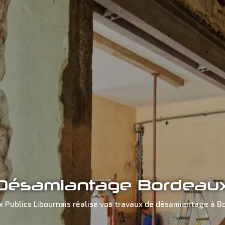
Désamiantage Bordeau
x Publics Libournais réalise vos travaux de désamiantage à B