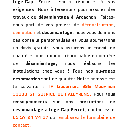
Lège-Cap Ferret
, saura répondre à vos
exigences. Nous intervenons pour assurer des
travaux de
désamiantage
à Arcachon.
Faites-
nous part de vos projets de
déconstruction
,
démolition
et
désamiantage
, nous vous donnons
des conseils personnalisés et vous soumettons
un devis gratuit. Nous assurons un travail de
qualité et une finition irréprochable en matière
de
désamiantage
, nous réalisons les
installations chez vous ! Tous nos ouvrages
désamiantés
sont de qualités Notre adresse est
la suivante :
TP Libournais
225 Mauvinon
33330 ST SULPICE DE FALEYRENS
.
Pour tous
renseignements sur nos prestations de
désamiantage
à
Lège-Cap Ferret
, contactez le
05 57 24 74 37
ou r
emplissez le formulaire de
contact.