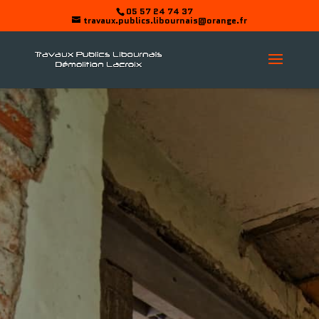
05 57 24 74 37
travaux.publics.libournais@orange.fr