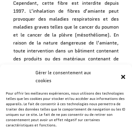
Cependant, cette fibre est interdite depuis
1997. L’inhalation de fibres d’amiante peut
provoquer des maladies respiratoires et des
maladies graves telles que le cancer du poumon
et le cancer de la plèvre (mésothéliome). En
raison de la nature dangereuse de l’amiante,
toute intervention dans un bâtiment contenant
des produits ou des matériaux contenant de
l’amiante peut affecter la santé des résidents
Gérer le consentement aux
et des travailleurs tels que les électriciens, les
cookies
plombiers, les peintres, les cuisinistes et les
autres personnes impliquées dans les travaux
Pour offrir les meilleures expériences, nous utilisons des technologies
d’ameublement et de rénovation.
telles que les cookies pour stocker et/ou accéder aux informations des
appareils. Le fait de consentir à ces technologies nous permettra de
traiter des données telles que le comportement de navigation ou les ID
uniques sur ce site. Le fait de ne pas consentir ou de retirer son
consentement peut avoir un effet négatif sur certaines
caractéristiques et fonctions.