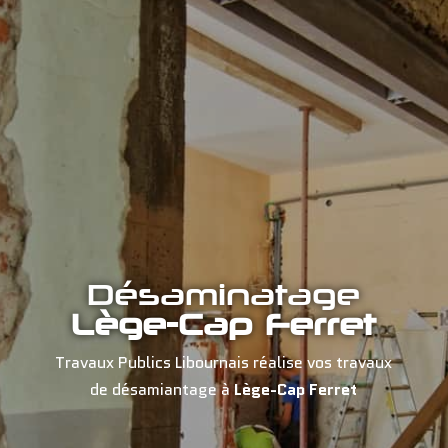
Désaminatage
Lège-Cap Ferret
Travaux Publics Libournais réalise vos travaux
de désamiantage à
Lège-Cap Ferret