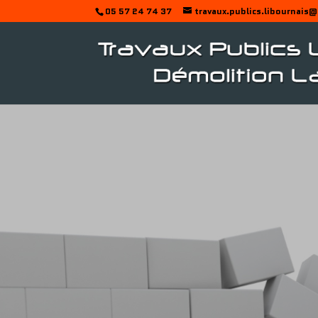
05 57 24 74 37
travaux.publics.libournais@