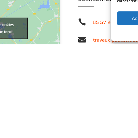
caractérist
Ac

05 57 24 62 52
 cookies
contenu

travaux.publics.lib

225 Mauvinon 33330