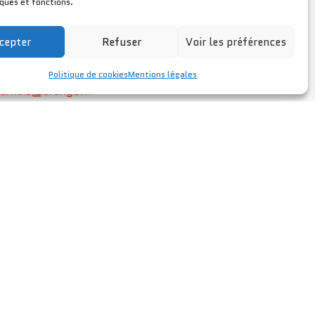
iques et fonctions.
cepter
Refuser
Voir les préférences
Politique de cookies
Mentions légales
ournais@orange.fr
 Saint-Sulpice-de-Faleyrens
RÉALISATION