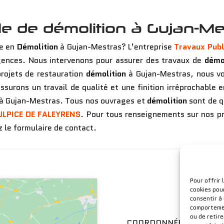
ble de démolition à Gujan-Me
e en
Démolition
à Gujan-Mestras? L’entreprise
Travaux Publ
gences. Nous intervenons pour assurer des travaux de
démol
rojets de restauration
démolition
à Gujan-Mestras, nous vo
surons un travail de qualité et une finition irréprochable 
s à Gujan-Mestras. Tous nos ouvrages et
démolition
sont de q
ULPICE DE FALEYRENS
. Pour tous renseignements sur nos p
z le formulaire de contact.
Pour offrir 
cookies pou
consentir à
comportement
ou de retir
COORDONNÉES